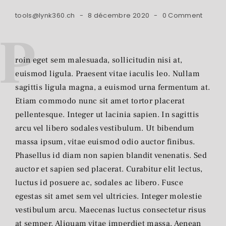
tools@lynk360.ch
8 décembre 2020
0 Comment
P
roin eget sem malesuada, sollicitudin nisi at,
euismod ligula. Praesent vitae iaculis leo. Nullam
sagittis ligula magna, a euismod urna fermentum at.
Etiam commodo nunc sit amet tortor placerat
pellentesque. Integer ut lacinia sapien. In sagittis
arcu vel libero sodales vestibulum. Ut bibendum
massa ipsum, vitae euismod odio auctor finibus.
Phasellus id diam non sapien blandit venenatis. Sed
auctor et sapien sed placerat. Curabitur elit lectus,
luctus id posuere ac, sodales ac libero. Fusce
egestas sit amet sem vel ultricies. Integer molestie
vestibulum arcu. Maecenas luctus consectetur risus
at semper. Aliquam vitae imperdiet massa. Aenean