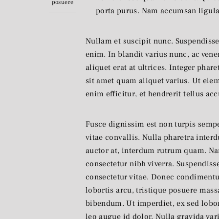
posuere
porta purus. Nam accumsan ligula
Nullam et suscipit nunc. Suspendiss
enim. In blandit varius nunc, ac vene
aliquet erat at ultrices. Integer phar
sit amet quam aliquet varius. Ut ele
enim efficitur, et hendrerit tellus ac
Fusce dignissim est non turpis semp
vitae convallis. Nulla pharetra interd
auctor at, interdum rutrum quam. Nam
consectetur nibh viverra. Suspendiss
consectetur vitae. Donec condimentum
lobortis arcu, tristique posuere mass
bibendum. Ut imperdiet, ex sed lobort
leo augue id dolor. Nulla gravida var