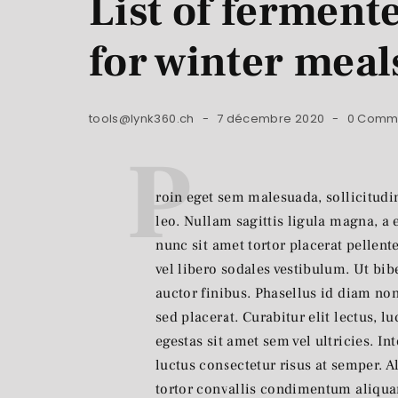
List of ferment
for winter meal
tools@lynk360.ch
7 décembre 2020
0 Comm
P
roin eget sem malesuada, sollicitudin
leo. Nullam sagittis ligula magna,
nunc sit amet tortor placerat pellente
vel libero sodales vestibulum. Ut b
auctor finibus. Phasellus id diam non
sed placerat. Curabitur elit lectus, l
egestas sit amet sem vel ultricies. I
luctus consectetur risus at semper. 
tortor convallis condimentum aliqu