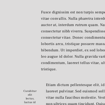
Fusce dignissim est non turpis semp
vitae convallis. Nulla pharetra interd
auctor at, interdum rutrum quam. Nam
consectetur nibh viverra. Suspendiss
consectetur vitae. Donec condimentum
lobortis arcu, tristique posuere mass
bibendum. Ut imperdiet, ex sed lobort
leo augue id dolor. Nulla gravida var
condimentum, laoreet tellus vitae, ult
tristique.
Etiam dictum pellentesque elit, id
laoreet pulvinar. Sed euismod soll
Curabitur
elit
vitae nulla faucibus molestie. Ve
lectus,
luctus id
non ultrices quam tincidunt. Quis