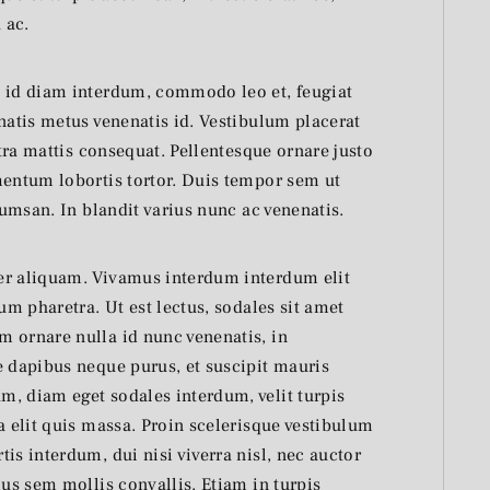
 ac.
e id diam interdum, commodo leo et, feugiat
natis metus venenatis id. Vestibulum placerat
etra mattis consequat. Pellentesque ornare justo
mentum lobortis tortor. Duis tempor sem ut
cumsan. In blandit varius nunc ac venenatis.
er aliquam. Vivamus interdum interdum elit
um pharetra. Ut est lectus, sodales sit amet
 ornare nulla id nunc venenatis, in
e dapibus neque purus, et suscipit mauris
, diam eget sodales interdum, velit turpis
a elit quis massa. Proin scelerisque vestibulum
is interdum, dui nisi viverra nisl, nec auctor
ius sem mollis convallis. Etiam in turpis