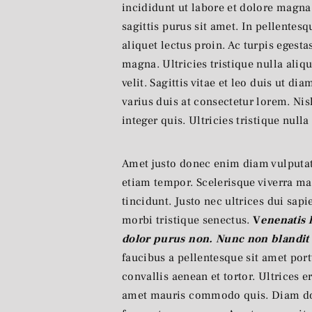
incididunt ut labore et dolore magna
sagittis purus sit amet. In pellentesq
aliquet lectus proin. Ac turpis egesta
magna. Ultricies tristique nulla aliq
velit. Sagittis vitae et leo duis ut d
varius duis at consectetur lorem. Nis
integer quis. Ultricies tristique nulla
Amet justo donec enim diam vulputate
etiam tempor. Scelerisque viverra ma
tincidunt. Justo nec ultrices dui sap
morbi tristique senectus.
V
enenatis 
dolor purus non. Nunc non blandit
faucibus a pellentesque sit amet port
convallis aenean et tortor. Ultrices e
amet mauris commodo quis. Diam done