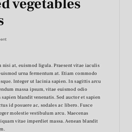
ed vegetables
s
ent
 nisi at, euismod ligula. Praesent vitae iaculis
 a euismod urna fermentum at. Etiam commodo
sque. Integer ut lacinia sapien. In sagittis arcu
ibendum massa ipsum, vitae euismod odio
 sapien blandit venenatis. Sed auctor et sapien
uctus id posuere ac, sodales ac libero. Fusce
nteger molestie vestibulum arcu. Maecenas
Aliquam vitae imperdiet massa. Aenean blandit
am.