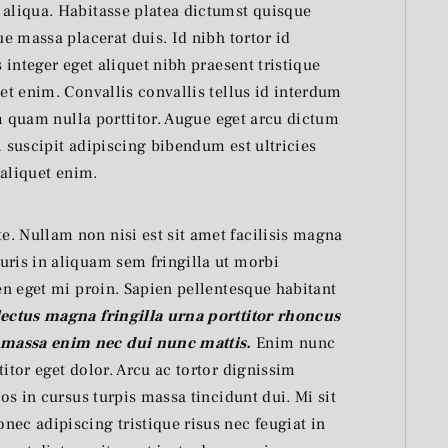
 aliqua. Habitasse platea dictumst quisque
ue massa placerat duis. Id nibh tortor id
s integer eget aliquet nibh praesent tristique
uet enim. Convallis convallis tellus id interdum
iam quam nulla porttitor. Augue eget arcu dictum
l suscipit adipiscing bibendum est ultricies
 aliquet enim.
. Nullam non nisi est sit amet facilisis magna
uris in aliquam sem fringilla ut morbi
ien eget mi proin. Sapien pellentesque habitant
lectus magna fringilla urna porttitor rhoncus
 massa enim nec dui nunc mattis.
Enim nunc
titor eget dolor. Arcu ac tortor dignissim
ros in cursus turpis massa tincidunt dui. Mi sit
c adipiscing tristique risus nec feugiat in