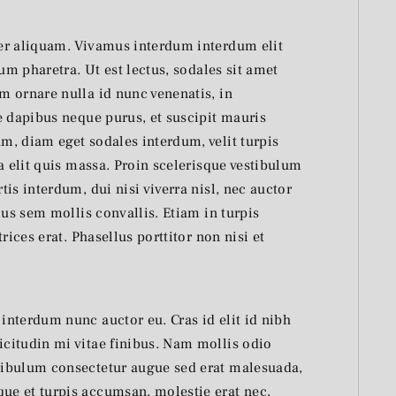
er aliquam. Vivamus interdum interdum elit
um pharetra. Ut est lectus, sodales sit amet
 ornare nulla id nunc venenatis, in
e dapibus neque purus, et suscipit mauris
, diam eget sodales interdum, velit turpis
a elit quis massa. Proin scelerisque vestibulum
is interdum, dui nisi viverra nisl, nec auctor
ius sem mollis convallis. Etiam in turpis
rices erat. Phasellus porttitor non nisi et
 interdum nunc auctor eu. Cras id elit id nibh
icitudin mi vitae finibus. Nam mollis odio
stibulum consectetur augue sed erat malesuada,
que et turpis accumsan, molestie erat nec,